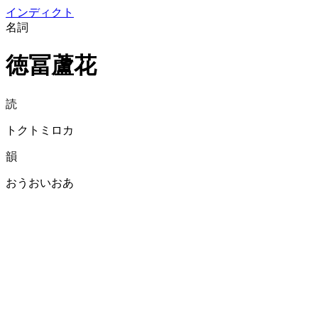
イン
ディクト
名詞
徳冨蘆花
読
トクトミロカ
韻
おうおいおあ