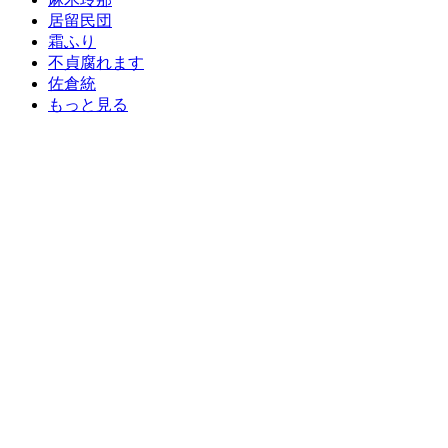
居留民団
霜ふり
不貞腐れます
佐倉統
もっと見る