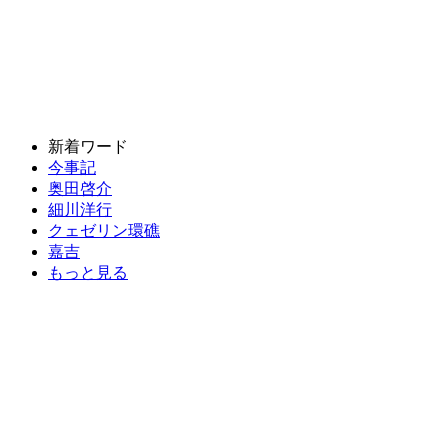
新着ワード
今事記
奥田啓介
細川洋行
クェゼリン環礁
嘉吉
もっと見る