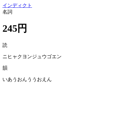
イン
ディクト
名詞
245円
読
ニヒャクヨンジュウゴエン
韻
いあうおんううおえん