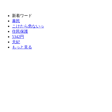
新着ワード
暴民
こけたら危ないっ
住民保護
5342円
天紀
もっと見る