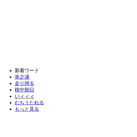
新着ワード
幸之浦
走り得る
植中朝日
いィィィ
むちうたれる
もっと見る