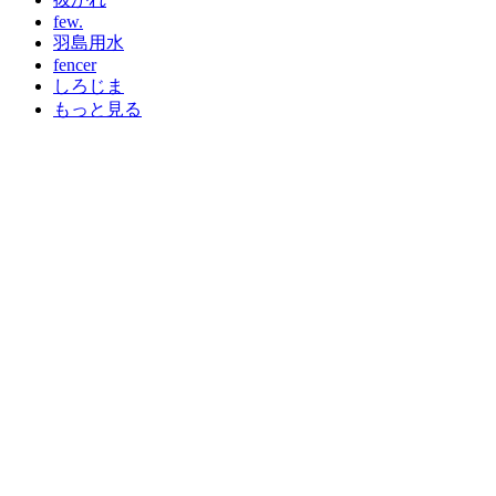
few.
羽島用水
fencer
しろじま
もっと見る