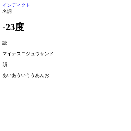
イン
ディクト
名詞
-23度
読
マイナスニジュウサンド
韻
あいあういううあんお