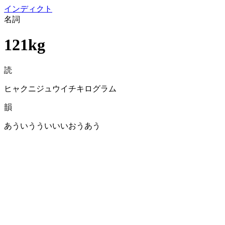
イン
ディクト
名詞
121kg
読
ヒャクニジュウイチキログラム
韻
あういうういいいおうあう