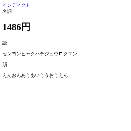
イン
ディクト
名詞
1486円
読
センヨンヒャクハチジュウロクエン
韻
えんおんあうあいううおうえん