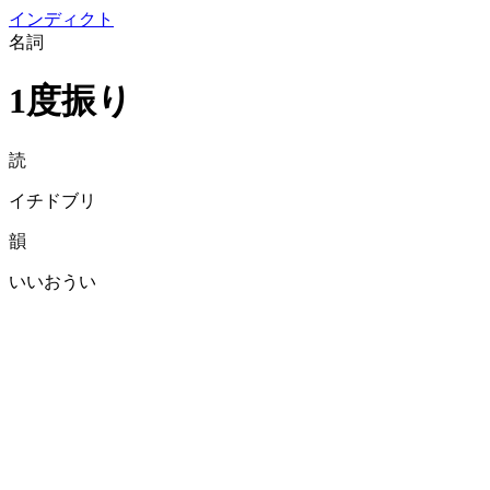
イン
ディクト
名詞
1度振り
読
イチドブリ
韻
いいおうい