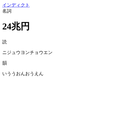
イン
ディクト
名詞
24兆円
読
ニジュウヨンチョウエン
韻
いううおんおうえん