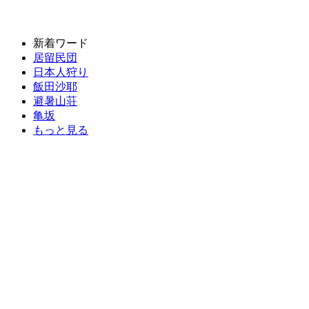
新着ワード
居留民団
日本人狩り
飯田沙耶
避暑山荘
亀坂
もっと見る