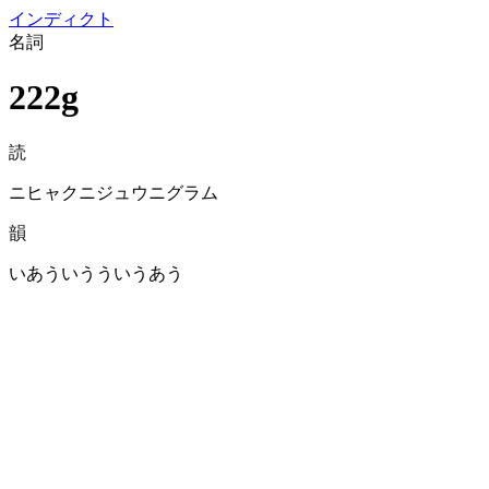
イン
ディクト
名詞
222g
読
ニヒャクニジュウニグラム
韻
いあういうういうあう