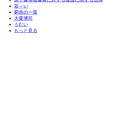
旨～い
窮余の一策
大栗博司
うむい
もっと見る