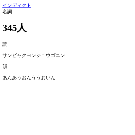
イン
ディクト
名詞
345人
読
サンビャクヨンジュウゴニン
韻
あんあうおんううおいん