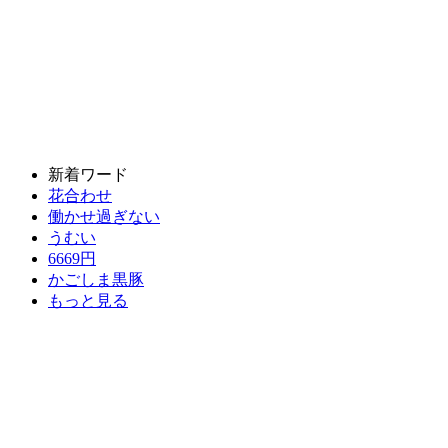
新着ワード
花合わせ
働かせ過ぎない
うむい
6669円
かごしま黒豚
もっと見る