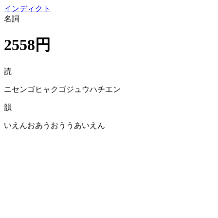
イン
ディクト
名詞
2558円
読
ニセンゴヒャクゴジュウハチエン
韻
いえんおあうおううあいえん