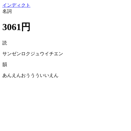
イン
ディクト
名詞
3061円
読
サンゼンロクジュウイチエン
韻
あんえんおううういいえん