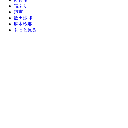
霜ふり
鐘声
飯田沙耶
麻木玲那
もっと見る