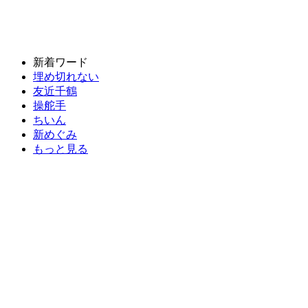
新着ワード
埋め切れない
友近千鶴
操舵手
ちいん
新めぐみ
もっと見る