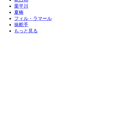
栗平川
夏椿
フィル・ラマール
操舵手
もっと見る