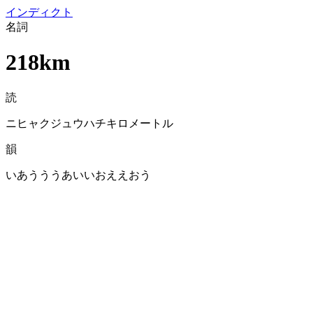
イン
ディクト
名詞
218km
読
ニヒャクジュウハチキロメートル
韻
いあうううあいいおええおう