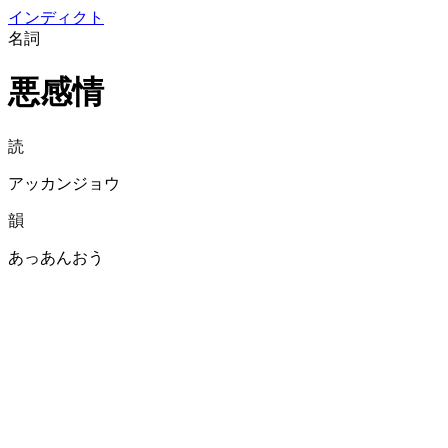
イン
ディクト
名詞
悪感情
読
アッカンジョウ
韻
あっあんおう