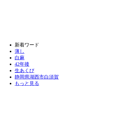
新着ワード
薄し
白麻
42年後
生あくび
静岡県湖西市白須賀
もっと見る