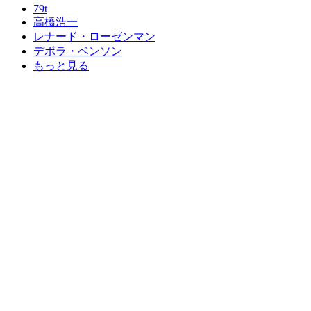
79t
高橋浩一
レナード・ローゼンマン
デボラ・ベンソン
もっと見る