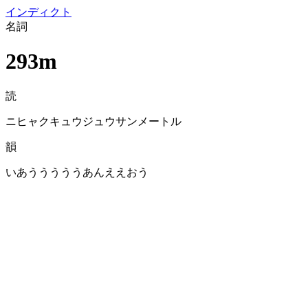
イン
ディクト
名詞
293m
読
ニヒャクキュウジュウサンメートル
韻
いあうううううあんええおう