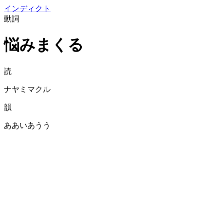
イン
ディクト
動詞
悩みまくる
読
ナヤミマクル
韻
ああいあうう