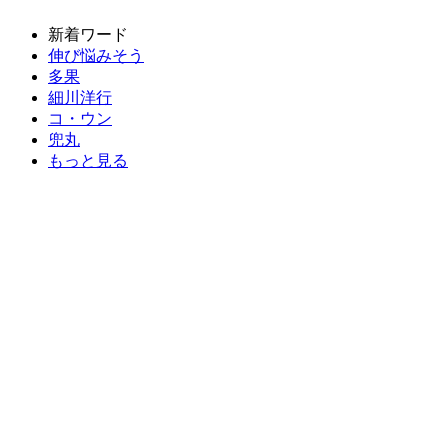
新着ワード
伸び悩みそう
多果
細川洋行
コ・ウン
兜丸
もっと見る