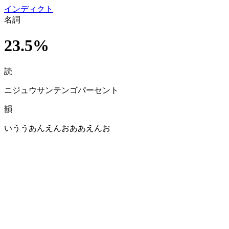
イン
ディクト
名詞
23.5%
読
ニジュウサンテンゴパーセント
韻
いううあんえんおああえんお