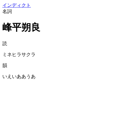
イン
ディクト
名詞
峰平朔良
読
ミネヒラサクラ
韻
いえいああうあ