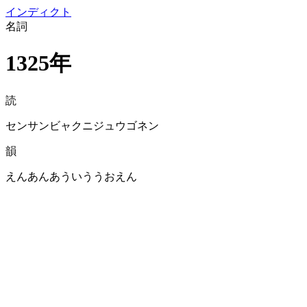
イン
ディクト
名詞
1325年
読
センサンビャクニジュウゴネン
韻
えんあんあういううおえん