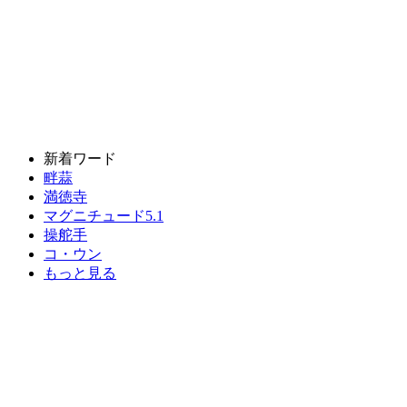
新着ワード
畔蒜
満徳寺
マグニチュード5.1
操舵手
コ・ウン
もっと見る