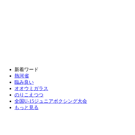
新着ワード
熱河省
臨み良い
オオウミガラス
のりこえつつ
全国U-15ジュニアボクシング大会
もっと見る