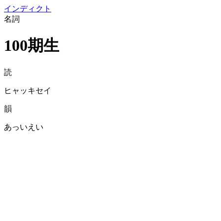
イン
ディクト
名詞
100期生
読
ヒャッキセイ
韻
あっいえい