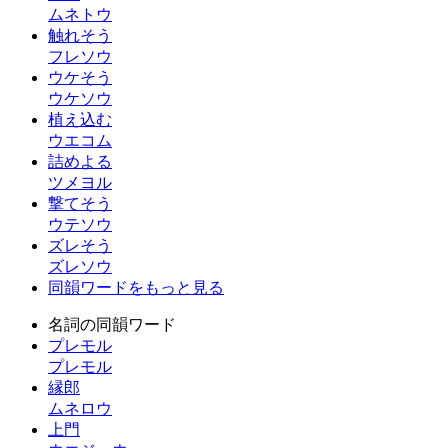
ムネトウ
触れそう
フレソウ
ウケそう
ウケソウ
植え込む
ウエコム
詰めよる
ツメヨル
撃てそう
ウテソウ
ズレそう
ズレソウ
同韻ワードをもっと見る
名詞の同韻ワード
プレモル
プレモル
縁郎
ムネロウ
上門