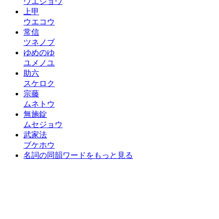
ウエジョウ
上甲
ウエコウ
常信
ツネノブ
ゆめのゆ
ユメノユ
助六
スケロク
宗藤
ムネトウ
無施錠
ムセジョウ
武家法
ブケホウ
名詞の同韻ワードをもっと見る