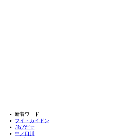
新着ワード
フイ・カイドン
飛びだせ
中ノ口川