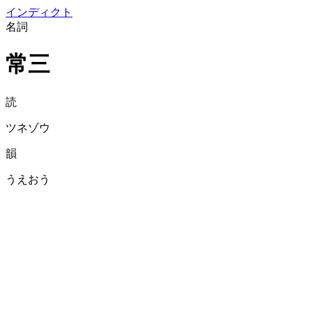
イン
ディクト
名詞
常三
読
ツネゾウ
韻
うえおう