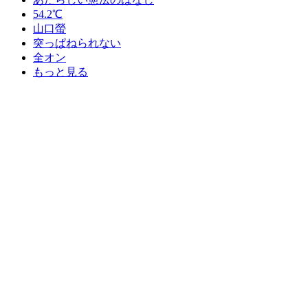
54.2℃
山口螢
突っぱねられない
全オン
もっと見る