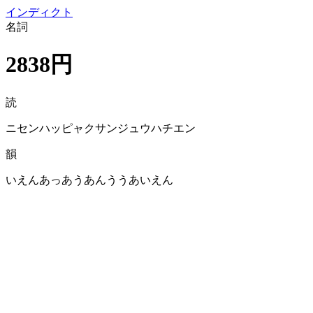
イン
ディクト
名詞
2838円
読
ニセンハッピャクサンジュウハチエン
韻
いえんあっあうあんううあいえん