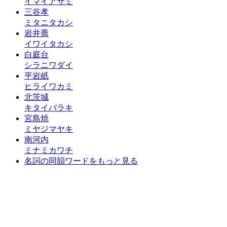
イマイアサミ
三谷孝
ミタニタカシ
岩井喬
イワイタカシ
白庭台
シラニワダイ
平岩紙
ヒライワカミ
北茨城
キタイバラキ
宮島焼
ミヤジマヤキ
南河内
ミナミカワチ
名詞の同韻ワードをもっと見る