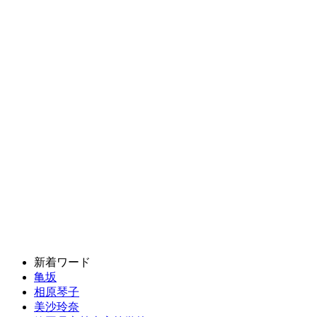
新着ワード
亀坂
相原琴子
美沙玲奈