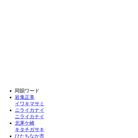
同韻ワード
岩鬼正美
イワキマサミ
ニライカナイ
ニライカナイ
北茅ケ崎
キタチガサキ
ひたちなか市