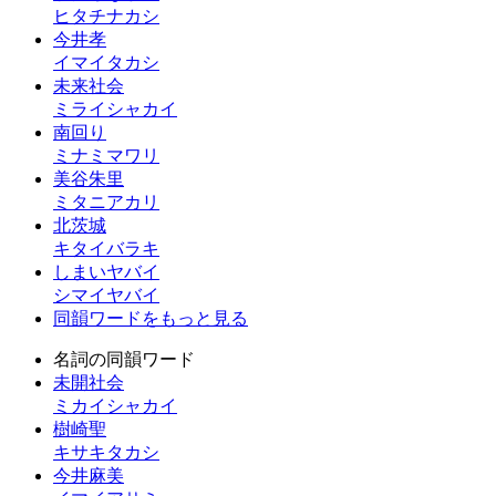
ヒタチナカシ
今井孝
イマイタカシ
未来社会
ミライシャカイ
南回り
ミナミマワリ
美谷朱里
ミタニアカリ
北茨城
キタイバラキ
しまいヤバイ
シマイヤバイ
同韻ワードをもっと見る
名詞の同韻ワード
未開社会
ミカイシャカイ
樹崎聖
キサキタカシ
今井麻美