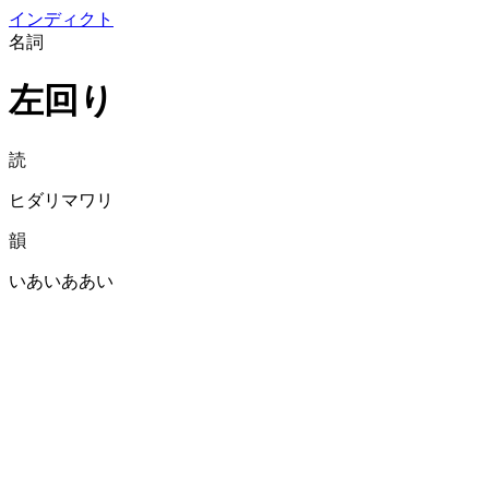
イン
ディクト
名詞
左回り
読
ヒダリマワリ
韻
いあいああい