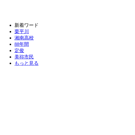
新着ワード
栗平川
湘南高校
88年間
定俊
美祢市民
もっと見る