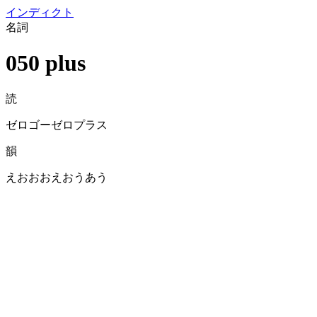
イン
ディクト
名詞
050 plus
読
ゼロゴーゼロプラス
韻
えおおおえおうあう