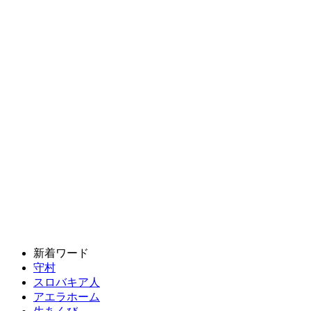
新着ワード
守村
スロバキア人
アエラホーム