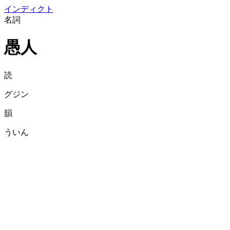
イン
ディクト
名詞
愚人
読
グジン
韻
ういん