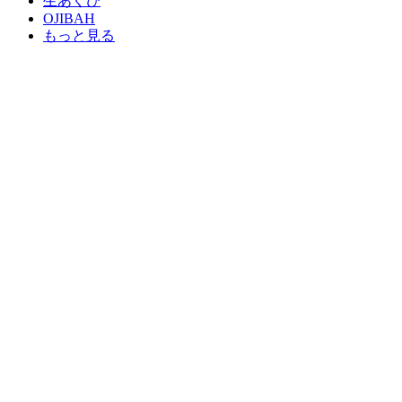
生あくび
OJIBAH
もっと見る