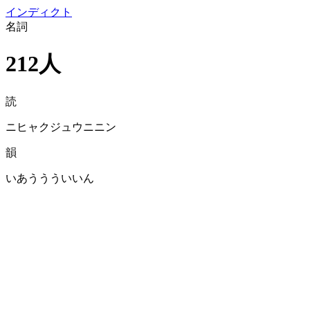
イン
ディクト
名詞
212人
読
ニヒャクジュウニニン
韻
いあううういいん