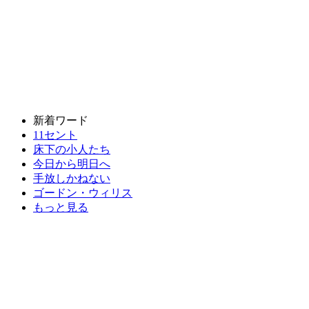
新着ワード
11セント
床下の小人たち
今日から明日へ
手放しかねない
ゴードン・ウィリス
もっと見る