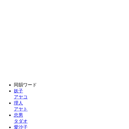
同韻ワード
妖子
アヤコ
理人
アヤト
忠男
タダオ
愛沙子