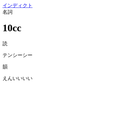
イン
ディクト
名詞
10cc
読
テンシーシー
韻
えんいいいい