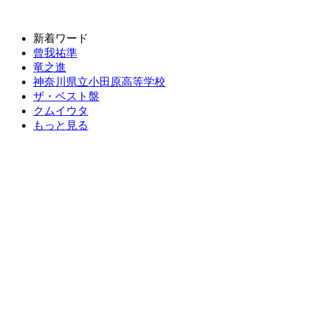
新着ワード
曾我祐準
竜之進
神奈川県立小田原高等学校
ザ・ベスト盤
クムイウタ
もっと見る