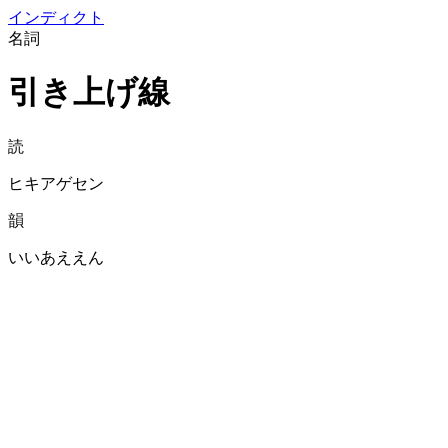
イン
ディクト
名詞
引き上げ線
読
ヒキアゲセン
韻
いいあええん