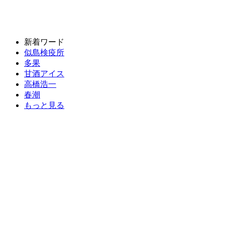
新着ワード
似島検疫所
多果
甘酒アイス
高橋浩一
春潮
もっと見る