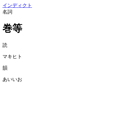
イン
ディクト
名詞
巻等
読
マキヒト
韻
あいいお