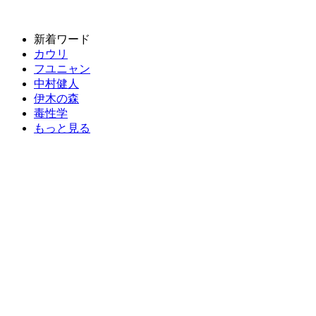
新着ワード
カウリ
フユニャン
中村健人
伊木の森
毒性学
もっと見る