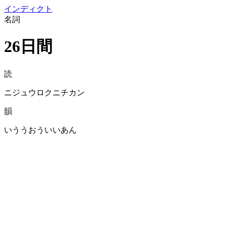
イン
ディクト
名詞
26日間
読
ニジュウロクニチカン
韻
いううおういいあん