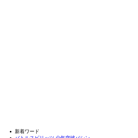
新着ワード
バトルスピリッツ 少年突破バシン