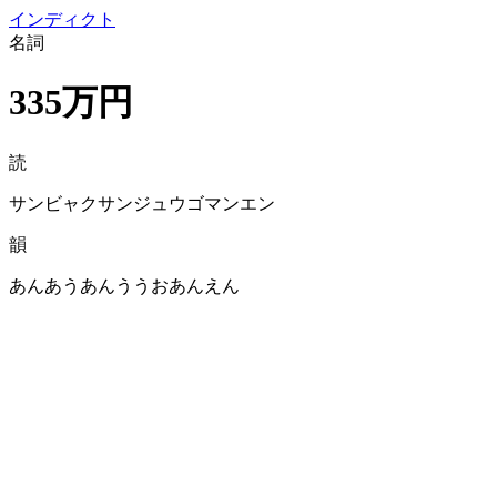
イン
ディクト
名詞
335万円
読
サンビャクサンジュウゴマンエン
韻
あんあうあんううおあんえん