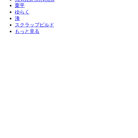
栗平
ゆらく
洟
スクラップビルド
もっと見る