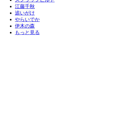
江藤千秋
追いがけ
やらいでか
伊木の森
もっと見る