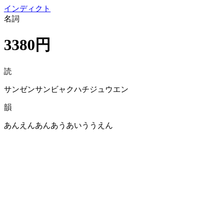
イン
ディクト
名詞
3380円
読
サンゼンサンビャクハチジュウエン
韻
あんえんあんあうあいううえん