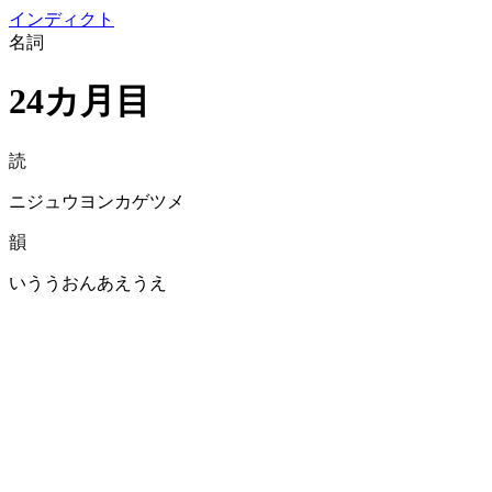
イン
ディクト
名詞
24カ月目
読
ニジュウヨンカゲツメ
韻
いううおんあえうえ