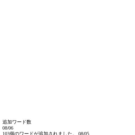
追加ワード数
08/06
103個のワードが追加されました。
08/05