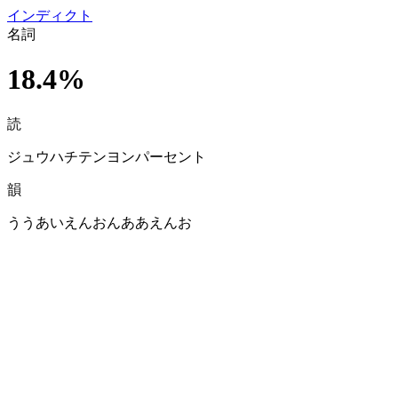
イン
ディクト
名詞
18.4%
読
ジュウハチテンヨンパーセント
韻
ううあいえんおんああえんお