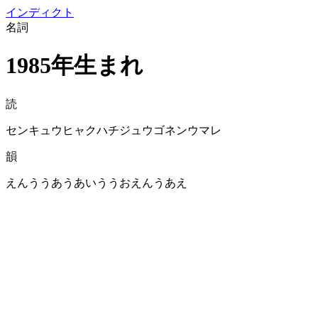
イン
ディクト
名詞
1985年生まれ
読
センキュウヒャクハチジュウゴネンウマレ
韻
えんううあうあいううおえんうあえ