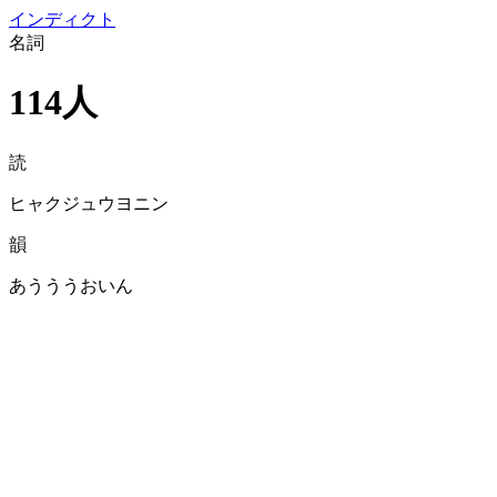
イン
ディクト
名詞
114人
読
ヒャクジュウヨニン
韻
あうううおいん