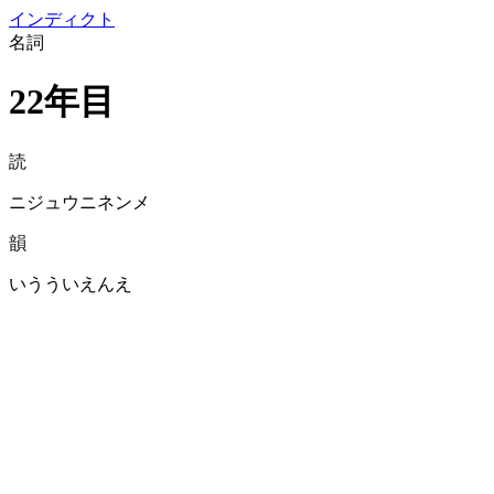
イン
ディクト
名詞
22年目
読
ニジュウニネンメ
韻
いうういえんえ