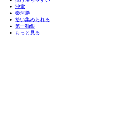
沖電
秦河勝
拾い集められる
第一勧銀
もっと見る