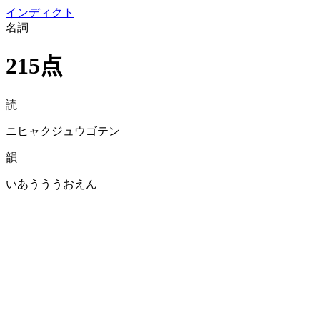
イン
ディクト
名詞
215点
読
ニヒャクジュウゴテン
韻
いあうううおえん