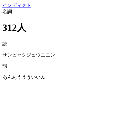
イン
ディクト
名詞
312人
読
サンビャクジュウニニン
韻
あんあううういいん