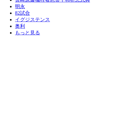
明永
82試合
イグジステンス
奥利
もっと見る