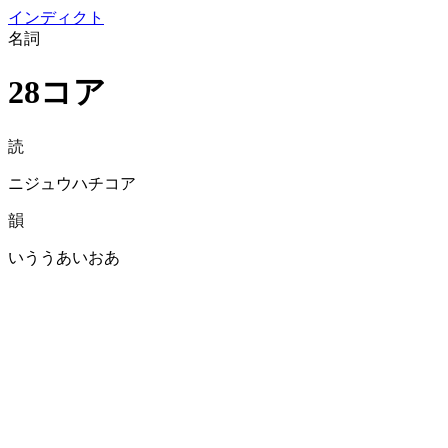
イン
ディクト
名詞
28コア
読
ニジュウハチコア
韻
いううあいおあ