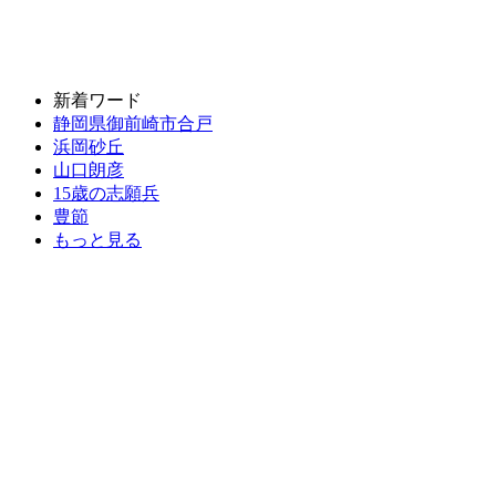
新着ワード
静岡県御前崎市合戸
浜岡砂丘
山口朗彦
15歳の志願兵
豊節
もっと見る