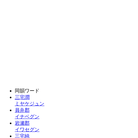
同韻ワード
三宅潤
ミヤケジュン
員弁郡
イナベグン
岩瀬郡
イワセグン
三宅純