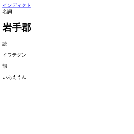
イン
ディクト
名詞
岩手郡
読
イワテグン
韻
いあえうん